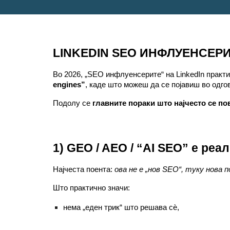
LINKEDIN SEO ИНФЛУЕНСЕРИ 20
Во 2026, „SEO инфлуенсерите“ на LinkedIn практ
engines”
, каде што можеш да се појавиш во одг
Подолу се
главните пораки што најчесто се по
1) GEO / AEO / “AI SEO” е реа
Најчеста поента:
ова не е „нов SEO“, туку нова
Што практично значи:
нема „еден трик“ што решава сѐ,