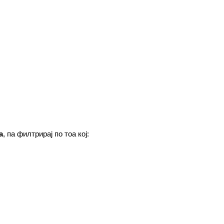
а
, па филтрирај по тоа кој: