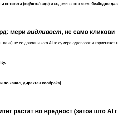
ни ентитети (кој/што/каде)
и содржина што може
безбедно да 
ард: мери
видливост
, не само кликови
+ клик) не се доволни кога AI го сумира одговорот и корисникот 
lity
,
и по канал
,
директен сообраќај
.
итет растат во вредност (затоа што AI 