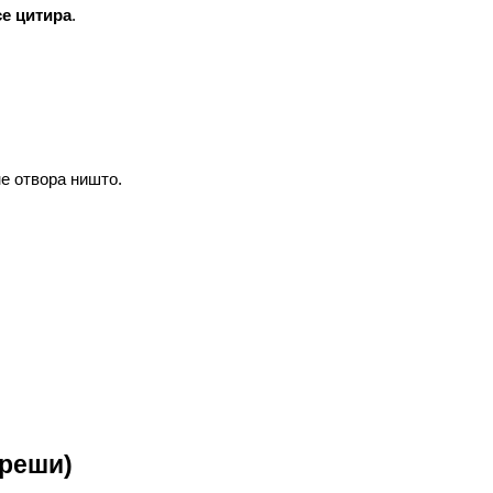
се цитира
.
не отвора ништо.
греши)