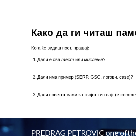
Како да ги читаш пам
Кога ќе видиш пост, прашај:
Дали е ова
тест
или
мислење
?
Дали има пример (SERP, GSC, логови, case)?
Дали советот важи за твојот тип сајт (e-commerc
PREDRAG PETROVIC one ofth