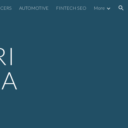
NCERS
AUTOMOTIVE
FINTECH SEO
More
ion
RI
JA