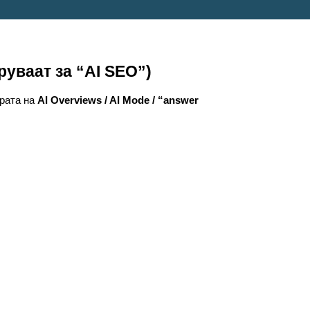
уваат за “AI SEO”)
ерата на
AI Overviews / AI Mode / “answer