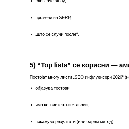
mini case study,
промени на SERP,
„што се случи после“.
5) “Top lists” се корисни — ам
Постојат многу листи „SEO инфлуенсери 2026“ (не
објавува тестови,
има конзистентни ставови,
покажува резултати (или барем метод).