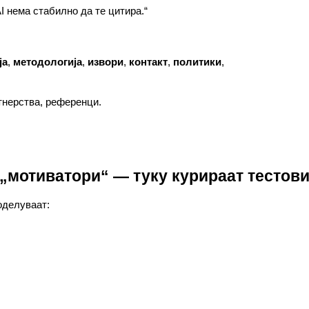
AI нема стабилно да те цитира.“
ја
,
методологија
,
извори
,
контакт
,
политики
,
тнерства, референци.
 „мотиватори“ — туку курираат тестов
оделуваат: