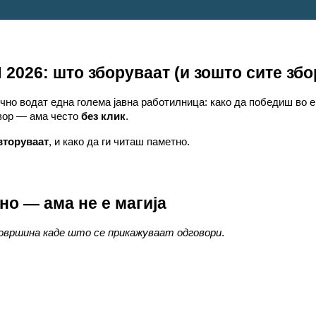
26: што зборуваат (и зошто сите збор
ично водат една голема јавна работилница: како да победиш во 
овор — ама често
без клик
.
вторуваат
, и како да ги читаш паметно.
лно — ама не е магија
 површина каде што се прикажуваат одговори
.