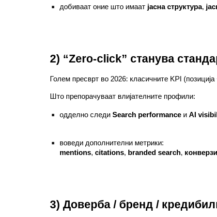
добиваат оние што имаат
јасна структура
,
јас
2) “Zero-click” станува станд
Голем пресврт во 2026: класичните KPI (позиција 
Што препорачуваат влијателните профили:
одделно следи
Search performance
и
AI visibi
воведи дополнителни метрики:
mentions
,
citations
,
branded search
,
конверзи
3) Доверба / бренд / кредибил